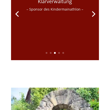
Unser Ziel ist es, anpassbare kaufmännische
Softwarelösungen
für kleine & mittlere Unternehmen aus
Handel, Industrie & Dienstleistung zu
entwickeln.