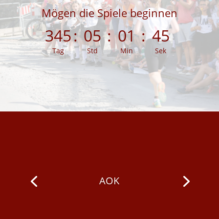
Mögen die Spiele beginnen
345
:
05
:
01
:
43
Tag
Std
Min
Sek
The Box - United in strength